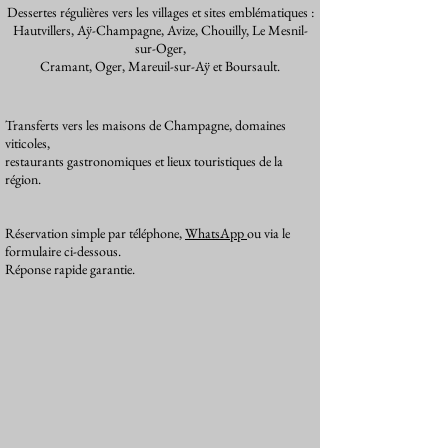
Dessertes régulières vers les villages et sites emblématiques :
Hautvillers, Aÿ-Champagne, Avize, Chouilly, Le Mesnil-
sur-Oger,
Cramant, Oger, Mareuil-sur-Aÿ et Boursault.
Transferts vers les maisons de Champagne, domaines
viticoles,
restaurants gastronomiques et lieux touristiques de la
région.
Réservation simple par téléphone,
WhatsApp
ou via le
formulaire ci-dessous.
Réponse rapide garantie.