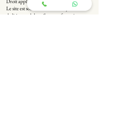
Droit applicable
Le site est soumis au droit français. En cas
de litige, seuls les tribunaux français seront
compétents.